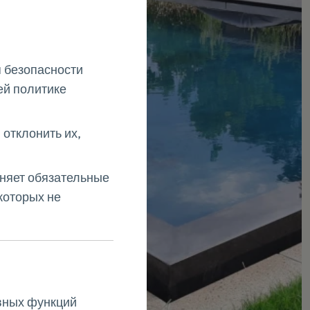
 безопасности
ей политике
 отклонить их,
аняет обязательные
которых не
вных функций