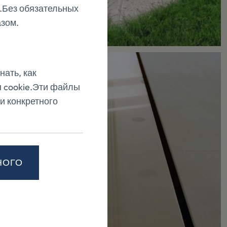
ю.Без обязательных
азом.
нать, как
ы cookie.Эти файлы
и конкретного
НОГО