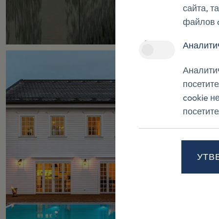
сайта, т
файлов c
Аналити
Аналитич
посетите
cookie н
посетите
УТВ