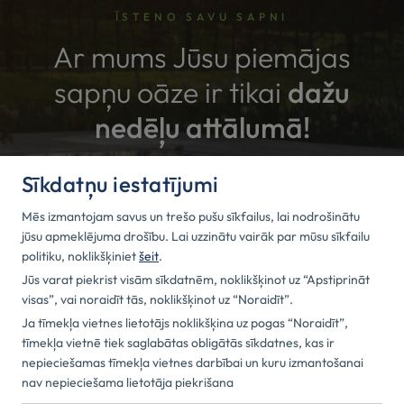
ĪSTENO SAVU SAPNI
Ar mums Jūsu piemājas
sapņu oāze ir tikai
dažu
nedēļu attālumā!
Sīkdatņu iestatījumi
PIEPRASĪT PIEDĀVĀJUMU
Mēs izmantojam savus un trešo pušu sīkfailus, lai nodrošinātu
jūsu apmeklējuma drošību. Lai uzzinātu vairāk par mūsu sīkfailu
politiku, noklikšķiniet
šeit
.
Jūs varat piekrist visām sīkdatnēm, noklikšķinot uz “Apstiprināt
visas”, vai noraidīt tās, noklikšķinot uz “Noraidīt”.
Ja tīmekļa vietnes lietotājs noklikšķina uz pogas “Noraidīt”,
tīmekļa vietnē tiek saglabātas obligātās sīkdatnes, kas ir
KONTAKTI
nepieciešamas tīmekļa vietnes darbībai un kuru izmantošanai
nav nepieciešama lietotāja piekrišana
Bauskas novads, Iecava, Rīgas iela 49a, LV-3913