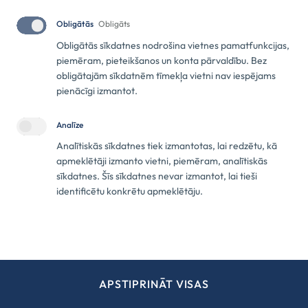
SKATĪT KARTĒ
WAZE
Obligātās
Obligāts
+371 22 770 077
+371 25 211 729
Obligātās sīkdatnes nodrošina vietnes pamatfunkcijas,
piemēram, pieteikšanos un konta pārvaldību. Bez
info@ecobaseini.com
obligātajām sīkdatnēm tīmekļa vietni nav iespējams
pienācīgi izmantot.
Analīze
Analītiskās sīkdatnes tiek izmantotas, lai redzētu, kā
apmeklētāji izmanto vietni, piemēram, analītiskās
sīkdatnes. Šīs sīkdatnes nevar izmantot, lai tieši
Noslēgts līgums Nr. DIMI/2025/76 starp ECO baseini un Latvijas
identificētu konkrētu apmeklētāju.
Investīciju un attīstības aģentūru par atbalsta saņemšanu
projekta „Atbalsts procesu digitalizācijai" ietvaros. Projekta
ietvaros veikta uzņēmuma pārdošanas procesu uzlabošana,
izveidojot jaunu tīmekļa vietni, kas nodrošina efektīvāku klientu
piesaisti, skaidrāku pakalpojumu piedāvājuma komunikāciju un
strukturētāku pieprasījumu apstrādi. Vietne veidota ar domu par
klientu ērtībām — tā ir pilnvērtīgi pieejama gan datorā, gan
APSTIPRINĀT VISAS
mobilajās ierīcēs, paplašinot uzņēmuma sasniedzamību. Projektu