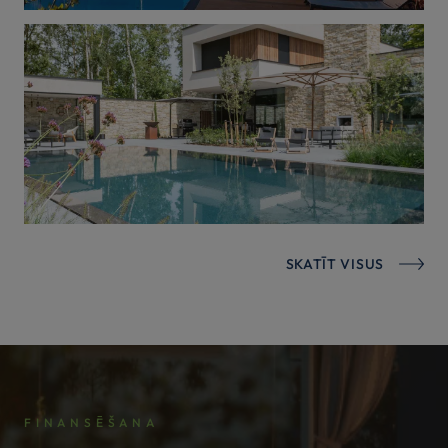
SKATĪT VISUS
FINANSĒŠANA