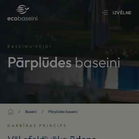
IZVĒLNE
BASEINU VEIDI
Pārplūdes
baseini
Sākums
Baseini
Pārplūdes baseini
DARBĪBAS PRINCIPS