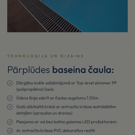
TEHNOLOĢIJA UN DIZAINS
Pārplūdes
baseina čaula:
Dārgāka izvēle salīdzinājumā ar Top-level skimmer PP
(polipropilēna) čaulu
Ūdens līnija sakrīt ar čaulas augstumu 1.50m
Gaiši zilā/baltā krāsā ar antracīta krāsas iestrādātām
detaļām (sprauslas un drenes)
Pieejama ar vai bez baltas gaismas LED prožektoriem
Ar antracīta krāsas PVC dekoratīvo restīti