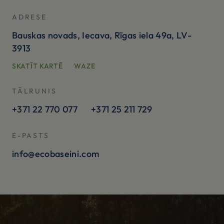
ADRESE
Bauskas novads, Iecava, Rīgas iela 49a, LV-
3913
SKATĪT KARTĒ
WAZE
TĀLRUNIS
+371 22 770 077
+371 25 211 729
E-PASTS
info@ecobaseini.com