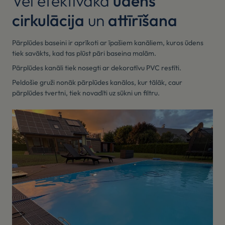
Vēl efektīvāka
ūdens
cirkulācija
un
attīrīšana
Pārplūdes baseini ir aprīkoti ar īpašiem kanāliem, kuros ūdens
tiek savākts, kad tas plūst pāri baseina malām.
Pārplūdes kanāli tiek nosegti ar dekoratīvu PVC restīti.
Peldošie gruži nonāk pārplūdes kanālos, kur tālāk, caur
pārplūdes tvertni, tiek novadīti uz sūkni un filtru.